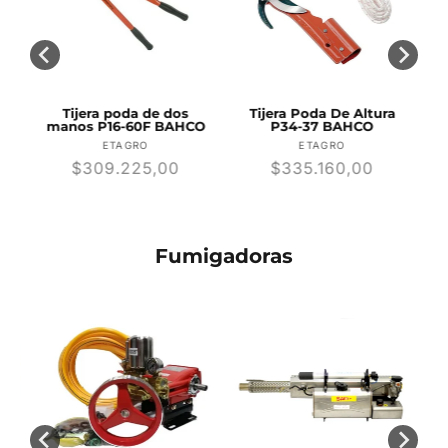
8-
Tijera poda de dos
Tijera Poda De Altura
manos P16-60F BAHCO
P34-37 BAHCO
r:
Proveedor:
Proveedor:
ETAGRO
ETAGRO
Precio
$309.225,00
Precio
$335.160,00
habitual
habitual
Fumigadoras