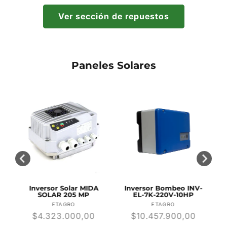
Ver sección de repuestos
Paneles Solares
Inversor Solar MIDA
Inversor Bombeo INV-
SOLAR 205 MP
EL-7K-220V-10HP
r:
Proveedor:
Proveedor:
ETAGRO
ETAGRO
Precio
$4.323.000,00
Precio
$10.457.900,00