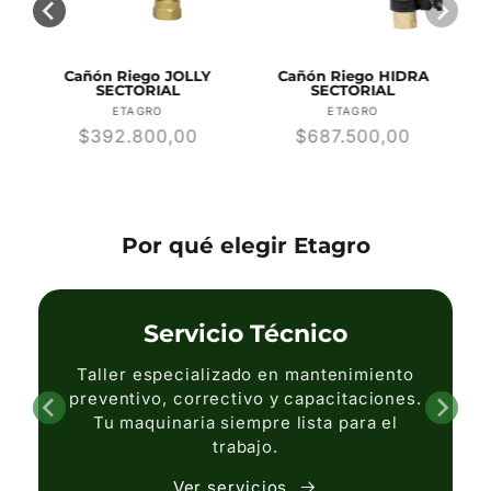
R
Cañón Riego JOLLY
Cañón Riego HIDRA
SECTORIAL
SECTORIAL
r:
Proveedor:
Proveedor:
ETAGRO
ETAGRO
Precio
$392.800,00
Precio
$687.500,00
habitual
habitual
Por qué elegir Etagro
Servicio Técnico
Taller especializado en mantenimiento
preventivo, correctivo y capacitaciones.
Tu maquinaria siempre lista para el
trabajo.
Ver servicios