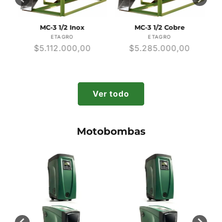
MC-3 1/2 Inox
MC-3 1/2 Cobre
r:
Proveedor:
Proveedor:
ETAGRO
ETAGRO
Precio
$5.112.000,00
Precio
$5.285.000,00
habitual
habitual
Ver todo
Motobombas