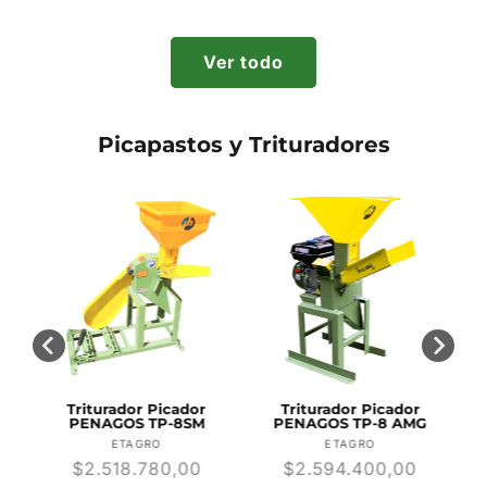
habitual
habitual
Ver todo
Picapastos y Trituradores
Triturador Picador
Triturador Picador
-
PENAGOS TP-8SM
PENAGOS TP-8 AMG
r:
Proveedor:
Proveedor:
ETAGRO
ETAGRO
Precio
$2.518.780,00
Precio
$2.594.400,00