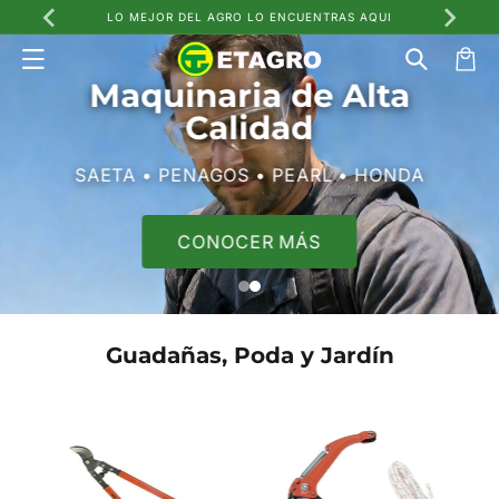
Ir
LO MEJOR DEL AGRO LO ENCUENTRAS AQUI
directamente
al contenido
Carrito
Maquinaria de Alta
Calidad
SAETA • PENAGOS • PEARL • HONDA
CONOCER MÁS
Guadañas, Poda y Jardín