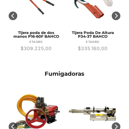
8-
Tijera poda de dos
Tijera Poda De Altura
manos P16-60F BAHCO
P34-37 BAHCO
r:
Proveedor:
Proveedor:
ETAGRO
ETAGRO
Precio
$309.225,00
Precio
$335.160,00
habitual
habitual
Fumigadoras