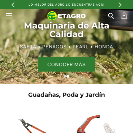
Ir
LO MEJOR DEL AGRO LO ENCUENTRAS AQUI
directamente
al contenido
Carrito
Líder en Equipos
Agropecuarios
Soluciones para el campo y la industria
colombiana
VER PRODUCTOS
Guadañas, Poda y Jardín