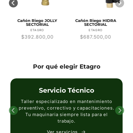
R
Cañón Riego JOLLY
Cañón Riego HIDRA
SECTORIAL
SECTORIAL
r:
Proveedor:
Proveedor:
ETAGRO
ETAGRO
Precio
$392.800,00
Precio
$687.500,00
habitual
habitual
Por qué elegir Etagro
Servicio Técnico
Taller especializado en mantenimiento
preventivo, correctivo y capacitaciones.
Tu maquinaria siempre lista para el
trabajo.
Ver servicios