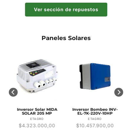
Ver sección de repuestos
Paneles Solares
Inversor Solar MIDA
Inversor Bombeo INV-
SOLAR 205 MP
EL-7K-220V-10HP
r:
Proveedor:
Proveedor:
ETAGRO
ETAGRO
Precio
$4.323.000,00
Precio
$10.457.900,00