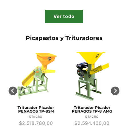
habitual
habitual
Ver todo
Picapastos y Trituradores
Triturador Picador
Triturador Picador
-
PENAGOS TP-8SM
PENAGOS TP-8 AMG
r:
Proveedor:
Proveedor:
ETAGRO
ETAGRO
Precio
$2.518.780,00
Precio
$2.594.400,00