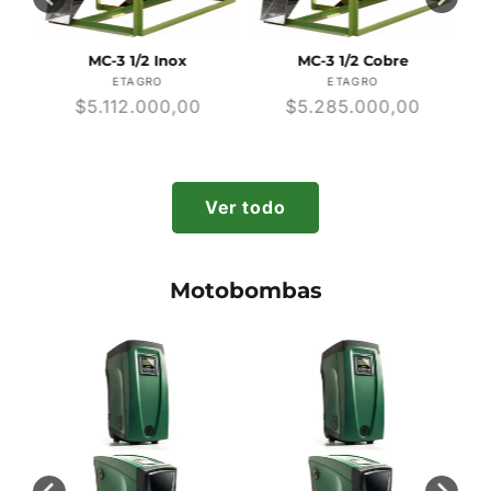
MC-3 1/2 Inox
MC-3 1/2 Cobre
r:
Proveedor:
Proveedor:
ETAGRO
ETAGRO
Precio
$5.112.000,00
Precio
$5.285.000,00
habitual
habitual
Ver todo
Motobombas