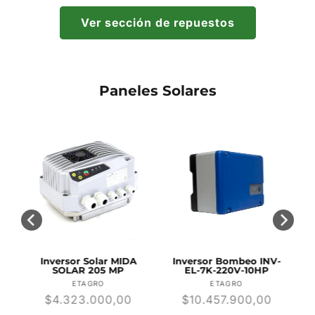
Ver sección de repuestos
Paneles Solares
Inversor Solar MIDA
Inversor Bombeo INV-
SOLAR 205 MP
EL-7K-220V-10HP
r:
Proveedor:
Proveedor:
ETAGRO
ETAGRO
Precio
$4.323.000,00
Precio
$10.457.900,00