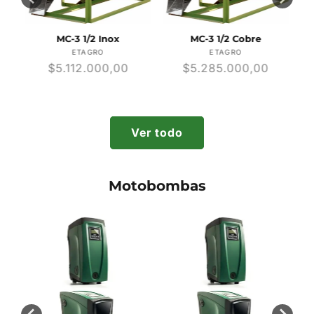
MC-3 1/2 Inox
MC-3 1/2 Cobre
r:
Proveedor:
Proveedor:
ETAGRO
ETAGRO
Precio
$5.112.000,00
Precio
$5.285.000,00
habitual
habitual
Ver todo
Motobombas