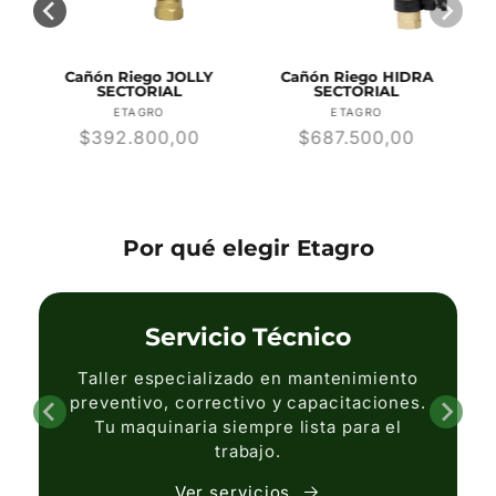
R
Cañón Riego JOLLY
Cañón Riego HIDRA
SECTORIAL
SECTORIAL
r:
Proveedor:
Proveedor:
ETAGRO
ETAGRO
Precio
$392.800,00
Precio
$687.500,00
habitual
habitual
Por qué elegir Etagro
Servicio Técnico
Taller especializado en mantenimiento
preventivo, correctivo y capacitaciones.
Tu maquinaria siempre lista para el
trabajo.
Ver servicios