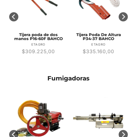
8-
Tijera poda de dos
Tijera Poda De Altura
manos P16-60F BAHCO
P34-37 BAHCO
r:
Proveedor:
Proveedor:
ETAGRO
ETAGRO
Precio
$309.225,00
Precio
$335.160,00
habitual
habitual
Fumigadoras