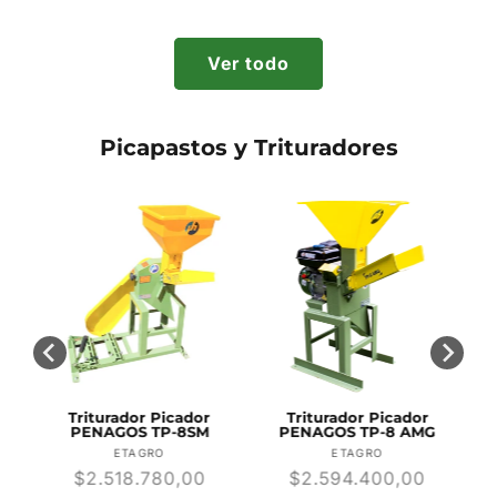
habitual
habitual
Ver todo
Picapastos y Trituradores
Triturador Picador
Triturador Picador
-
PENAGOS TP-8SM
PENAGOS TP-8 AMG
r:
Proveedor:
Proveedor:
ETAGRO
ETAGRO
Precio
$2.518.780,00
Precio
$2.594.400,00