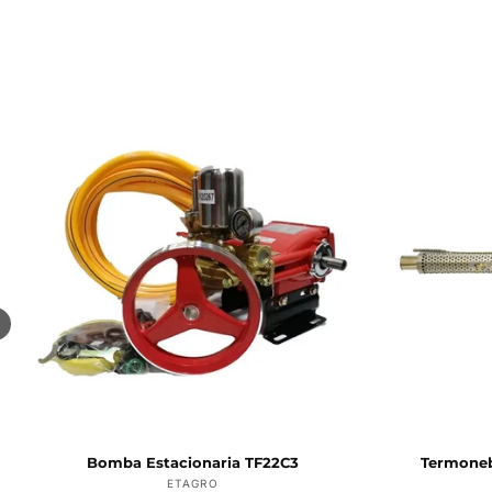
Bomba Estacionaria TF22C3
Termoneb
Proveedor:
ETAGRO