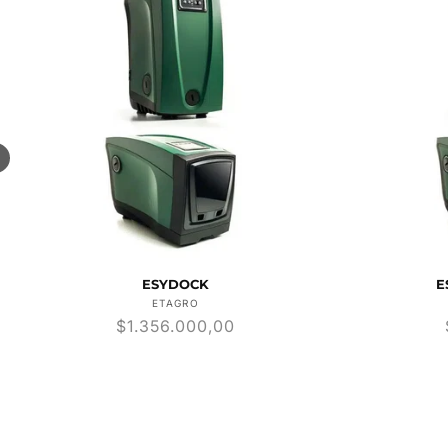
ESYDOCK
E
Proveedor:
ETAGRO
Precio
$1.356.000,00
habitual