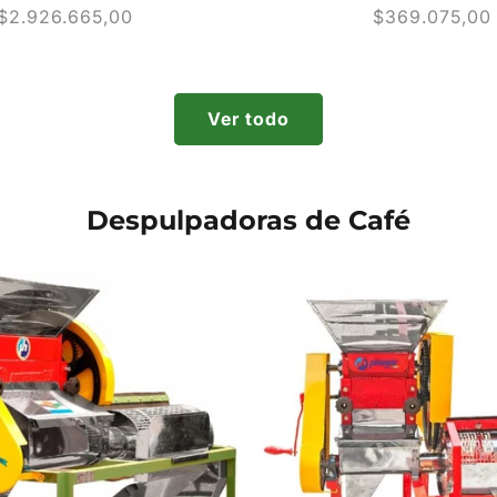
Precio
$2.926.665,00
Precio
$369.075,00
habitual
habitual
Ver todo
Despulpadoras de Café