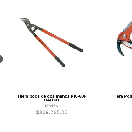
-60F
Tijera Poda De Altura P34-37 BAHCO
Proveedor:
ETAGRO
:
Precio
$335.160,00
habitual