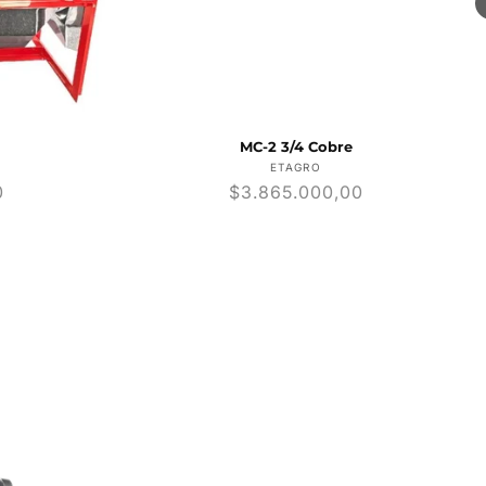
MC-2 3/4 Cobre
dor:
Proveedor:
ETAGRO
0
Precio
$3.865.000,00
habitual