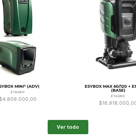
SYBOX MINI³ (ADV)
ESYBOX MAX 60/120 + 
(BASE)
Proveedor:
ETAGRO
Provee
ETAGRO
Precio
$4.809.000,00
Precio
$16.918.000,0
habitual
habitual
Ver todo