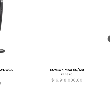
ESYDOCK
ESYBOX MAX 60/120
Proveedor:
ETAGRO
dor:
Precio
$16.918.000,00
0
habitual