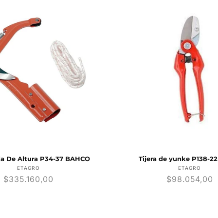
Tijera de yunke P138-22 Bahco
Tijera De Podar
B
Proveedor:
ETAGRO
ET
Precio
$98.054,00
Prec
$21.
habitual
habi