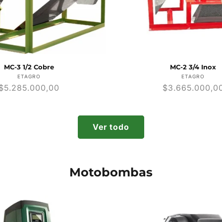
MC-3 1/2 Cobre
MC-2 3/4 Inox
Proveedor:
Provee
ETAGRO
ETAGRO
Precio
$5.285.000,00
Precio
$3.665.000,0
habitual
habitual
Ver todo
Motobombas