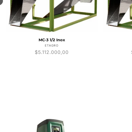
MC-3 1/2 Inox
Proveedor:
ETAGRO
Precio
$5.112.000,00
habitual