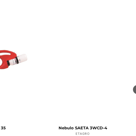
 35
Nebulo SAETA 3WCD-4
dor:
Proveedor:
ETAGRO