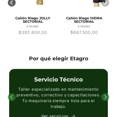
R
Cañón Riego JOLLY
Cañón Riego HIDRA
SECTORIAL
SECTORIAL
r:
Proveedor:
Proveedor:
ETAGRO
ETAGRO
Precio
$392.800,00
Precio
$687.500,00
habitual
habitual
Por qué elegir Etagro
Servicio Técnico
Taller especializado en mantenimiento
preventivo, correctivo y capacitaciones.
Tu maquinaria siempre lista para el
trabajo.
Ver servicios