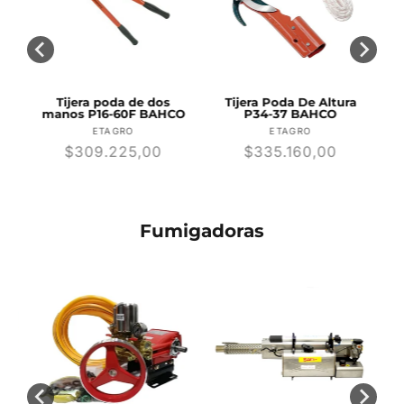
8-
Tijera poda de dos
Tijera Poda De Altura
manos P16-60F BAHCO
P34-37 BAHCO
r:
Proveedor:
Proveedor:
ETAGRO
ETAGRO
Precio
$309.225,00
Precio
$335.160,00
habitual
habitual
Fumigadoras