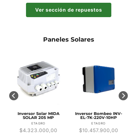
Ver sección de repuestos
Paneles Solares
Inversor Solar MIDA
Inversor Bombeo INV-
SOLAR 205 MP
EL-7K-220V-10HP
r:
Proveedor:
Proveedor:
ETAGRO
ETAGRO
Precio
$4.323.000,00
Precio
$10.457.900,00