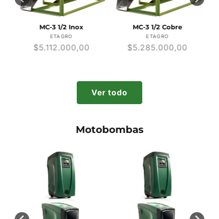
MC-3 1/2 Inox
MC-3 1/2 Cobre
r:
Proveedor:
Proveedor:
ETAGRO
ETAGRO
Precio
$5.112.000,00
Precio
$5.285.000,00
habitual
habitual
Ver todo
Motobombas