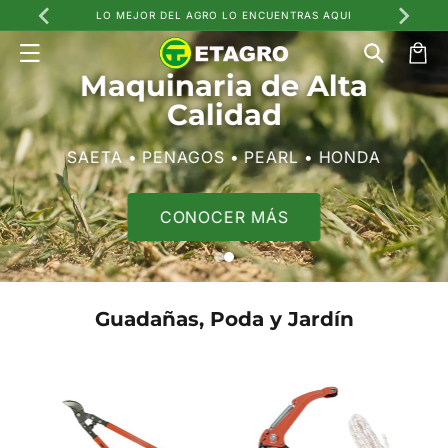
Ir
LO MEJOR DEL AGRO LO ENCUENTRAS AQUI
directamente
al contenido
Carrito
Maquinaria de Alta
Calidad
SAETA • PENAGOS • PEARL • HONDA
CONOCER MÁS
Guadañas, Poda y Jardín