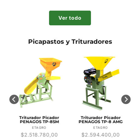
habitual
habitual
Ver todo
Picapastos y Trituradores
Triturador Picador
Triturador Picador
-
PENAGOS TP-8SM
PENAGOS TP-8 AMG
r:
Proveedor:
Proveedor:
ETAGRO
ETAGRO
Precio
$2.518.780,00
Precio
$2.594.400,00